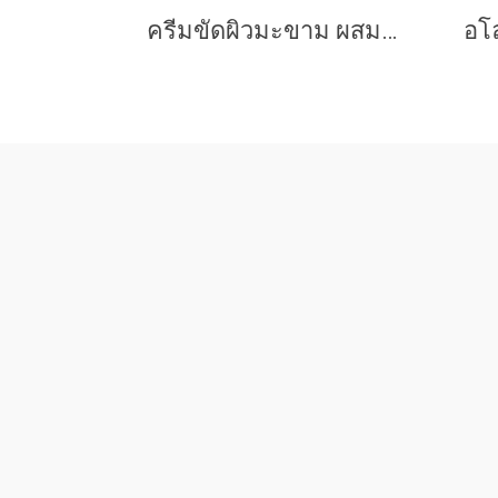
ครีมขัดผิวมะขาม ผสมน้ำผึ้ง 250 กรัม